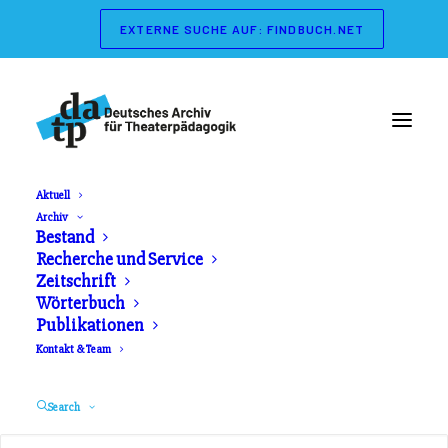
EXTERNE SUCHE AUF: FINDBUCH.NET
Aktuell
Archiv
Bestand
Recherche und Service
Zeitschrift
Willkommen im Deutschen
Wörterbuch
Publikationen
Archiv für
Kontakt & Team
Theaterpädagogik!
Search