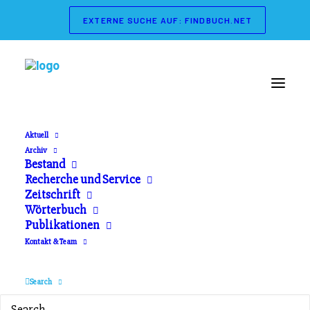
EXTERNE SUCHE AUF: FINDBUCH.NET
Aktuell
Archiv
Wörterbuch der
Bestand
Recherche und Service
Theaterpädagogik
Zeitschrift
Wörterbuch
Publikationen
Herausgeber: Gerd Koch, Marianne Streisand.
Kontakt & Team
Schibri Verlag. Erschienen 2003
Search