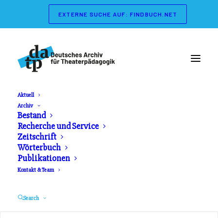
EXTERNE SUCHE AUF: FINDBUCH.NET
Aktuell
Archiv
Wörterbuch der
Bestand
Recherche und Service
Theaterpädagogik
Zeitschrift
Wörterbuch
Publikationen
Herausgeber: Gerd Koch, Marianne Streisand.
Kontakt & Team
Schibri Verlag. Erschienen 2003
Search