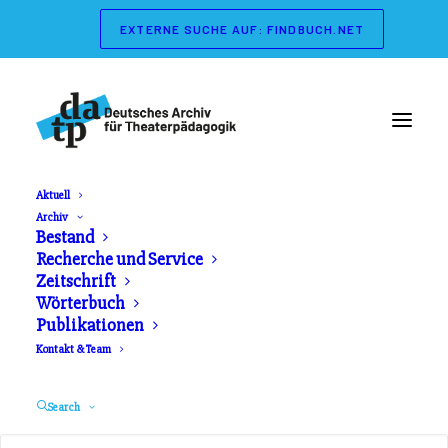
EXTERNE SUCHE AUF: FINDBUCH.NET
Aktuell
Archiv
Wörterbuch der
Bestand
Recherche und Service
Theaterpädagogik
Zeitschrift
Wörterbuch
Publikationen
Herausgeber: Gerd Koch, Marianne Streisand.
Kontakt & Team
Schibri Verlag. Erschienen 2003
Search