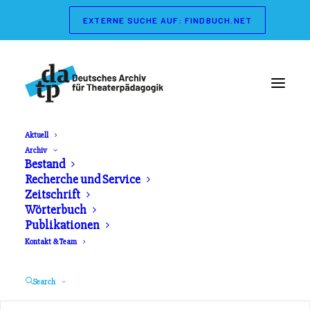
EXTERNE SUCHE AUF: FINDBUCH.NET
Aktuell
Archiv
Wörterbuch der
Bestand
Recherche und Service
Theaterpädagogik
Zeitschrift
Wörterbuch
Publikationen
Herausgeber: Gerd Koch, Marianne Streisand.
Kontakt & Team
Schibri Verlag. Erschienen 2003
Search