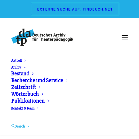
EXTERNE SUCHE AUF: FINDBUCH.NET
Aktuell
Archiv
Wörterbuch der
Bestand
Recherche und Service
Theaterpädagogik
Zeitschrift
Wörterbuch
Publikationen
Herausgeber: Gerd Koch, Marianne Streisand.
Kontakt & Team
Schibri Verlag. Erschienen 2003
Search