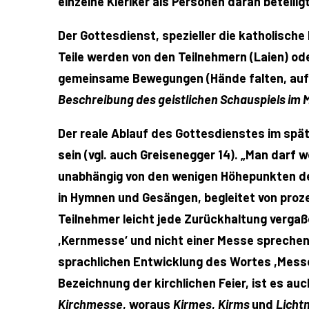
einzelne Kleriker als Personen daran beteiligt
Der Gottesdienst, spezieller die katholische 
Teile werden von den Teilnehmern (Laien) o
gemeinsame Bewegungen (Hände falten, aufst
Beschreibung des geistlichen Schauspiels im M
Der reale Ablauf des Gottesdienstes im späte
sein (vgl. auch Greisenegger 14). „Man darf 
unabhängig von den wenigen Höhepunkten des
in Hymnen und Gesängen, begleitet von proze
Teilnehmer leicht jede Zurückhaltung vergaße
,Kernmesse‘ und nicht einer Messe sprechen. 
sprachlichen Entwicklung des Wortes ,Mess
Bezeichnung der kirchlichen Feier, ist es 
Kirchmesse
, woraus
Kirmes
,
Kirms
und
Licht