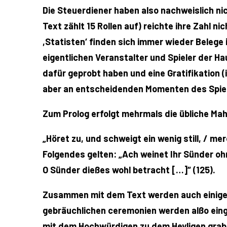
Die Steuerdiener haben also nachweislich ni
Text zählt 15 Rollen auf) reichte ihre Zahl n
,Statisten‘ finden sich immer wieder Belege
eigentlichen Veranstalter und Spieler der Hau
dafür geprobt haben und eine Gratifikation (
aber an entscheidenden Momenten des Spiel
Zum Prolog erfolgt mehrmals die übliche Ma
„Höret zu, und schweigt ein wenig still, / mer
Folgendes gelten: „Ach weinet Ihr Sünder oh
O Sünder dießes wohl betracht […]“ (125).
Zusammen mit dem Text werden auch einige 
gebräuchlichen ceremonien werden alßo einge
mit dem Hochwürdigen zu dem Heyligen grab 