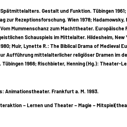
Spätmittelalters. Gestalt und Funktion. Tübingen 1961; 
trag zur Rezeptionsforschung. Wien 1978; Hadamowsky, Fra
: Vom Mummenschanz zum Machttheater. Europäische Fest
eistlichen Schauspiels im Mittelalter. Hildesheim, New
1980; Muir, Lynette R.: The Biblical Drama of Medieval
 Zur Aufführung mittelalterlicher religiöser Dramen im
Tübingen 1966; Rischbieter, Henning (Hg.): Theater-Lex
 Animationstheater. Frankfurt a. M. 1993.
nteraktion – Lernen und Theater – Magie – Mitspiel(the