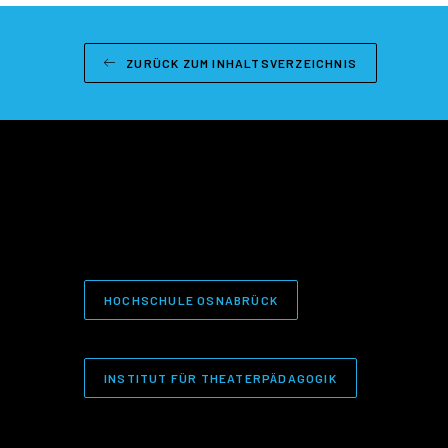
ZURÜCK ZUM INHALTSVERZEICHNIS
HOCHSCHULE OSNABRÜCK
INSTITUT FÜR THEATERPÄDAGOGIK