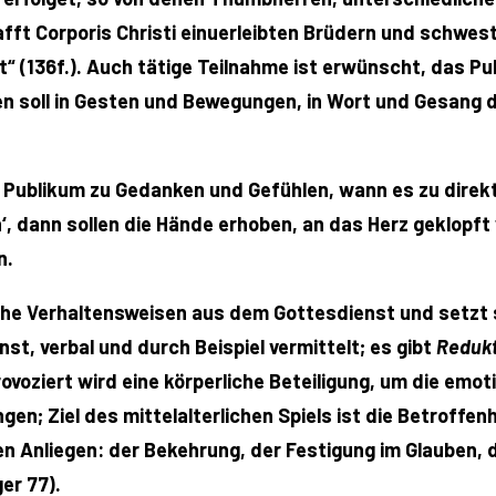
fft Corporis Christi einuerleibten Brüdern und schwes
“ (136f.). Auch tätige Teilnahme ist erwünscht, das Publ
gen soll in Gesten und Bewegungen, in Wort und Gesang 
 Publikum zu Gedanken und Gefühlen, wann es zu direkt
n‘, dann sollen die Hände erhoben, an das Herz geklopf
n.
che Verhaltensweisen aus dem Gottesdienst und setzt s
st, verbal und durch Beispiel vermittelt; es gibt
Redukt
ovoziert wird eine körperliche Beteiligung, um die emoti
en; Ziel des mittelalterlichen Spiels ist die Betroffenh
hen Anliegen: der Bekehrung, der Festigung im Glauben,
er 77).