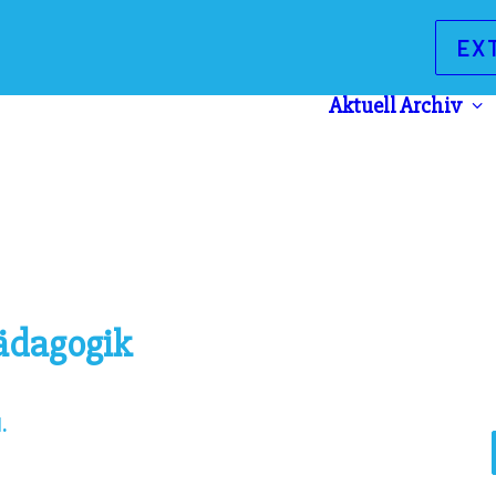
EX
Aktuell
Archiv
ädagogik
.