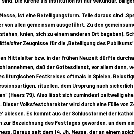
 sind. Die Kirche als Institution ist nur sekundär, billi
Messe, ist eine Beteiligungsform. Teile daraus sind ,Spe
der von allen gemeinsam ausgeführt. Zu den gemeinsame
ehen, knien, sich zu einem anderen Ort begeben). Scho
ittelalter
Zeugnisse für die ,Beteiligung des Publikums‘ 
n Mittelalter bzw. in der frühen Neuzeit dürfte durchaus
wohl annehmen, daß der Gottesdienst, vor allem dann, w
 liturgischen Festkreises oftmals in Spielen, Belusti
ssionsartigen, rituellen, dem Ursprung nach sicherlich
n“ (Heers 79). Also lässt sich zumindest zeitweilig ehe
Dieser Volksfestcharakter wird durch eine Fülle von Ze
e‘ ablesen. Es kommt aus der Schlussformel der katho
auch zur Bezeichnung des Festtages geworden, an dem e
mess
. Daraus seit dem 14. Jh.
Messe
, der an einem sol