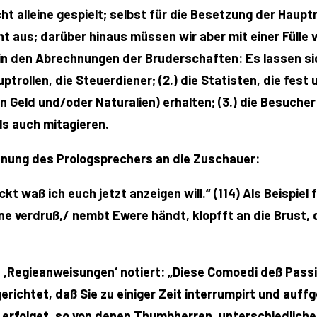
cht alleine gespielt; selbst für die Besetzung der Hau
icht aus; darüber hinaus müssen wir aber mit einer Fülle
 in den Abrechnungen der Bruderschaften: Es lassen sic
ptrollen, die Steuerdiener; (2.) die Statisten, die fes
in Geld und/oder Naturalien) erhalten; (3.) die Besuch
s auch mitagieren.
hnung des Prologsprechers an die Zuschauer:
ckt waß ich euch jetzt anzeigen will.“ (114) Als Beispie
ne verdruß,/ nembt Ewere händt, klopfft an die Brust,
,Regieanweisungen‘ notiert: „Diese Comoedi deß Pass
richtet, daß Sie zu einiger Zeit interrumpirt und auf
erfolget, so von denen Thumbherren, unterschiedliche