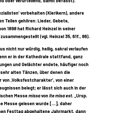
gend oder verurteilend, damit befasst).
zialisten‘ vorbehalten (Klerikern), andere
n Teilen gehören: Lieder, Gebete,
n 1898 hat Richard Heinzel in seiner
zusammengestellt (vgl. Heinzel 35, 61f., 86).
 nicht nur würdig, heilig, sakral verlaufen
enn er in der Kathedrale stattfand, ganz
gungen und Gelächter endete, häufiger noch
 sehr alten Tänzen, über denen die
r von ,Volksfestcharakter‘, von einer
ugnissen belegt; er lässt sich auch in der
lischen Messe
missa
von
ite misa est
. „Ursp.
ine Messe gelesen wurde […], daher
chen Festtag abgehaltene Jahrmarkt, dann