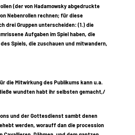
ptrollen (der von Hadamowsky abgedruckte
 von Nebenrollen rechnen; für diese
h drei Gruppen unterscheiden: (1.) die
t umrissene Aufgaben im Spiel haben, die
er des Spiels, die zuschauen und mitwandern,
l für die Mitwirkung des Publikums kann u.a.
 dieße wundten habt ihr selbsten gemacht,/
ions und der Gottesdienst sambt denen
fgehebt werden, worauff dan die procession
n Cavallieren, Dähmen, und dem gantzen