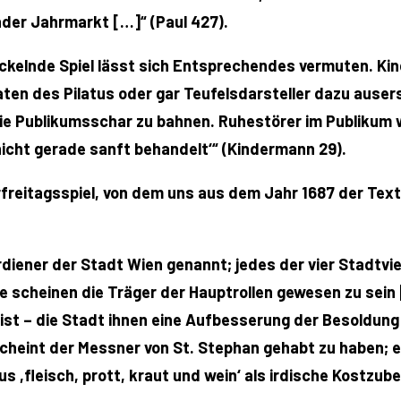
der Jahrmarkt […]“ (Paul 427).
ckelnde Spiel lässt sich Entsprechendes vermuten. Kind
ldaten des Pilatus oder gar Teufelsdarsteller dazu ause
ie Publikumsschar zu bahnen. Ruhestörer im Publikum w
 nicht gerade sanft behandelt‘“ (Kindermann 29).
freitagsspiel, von dem uns aus dem Jahr 1687 der Text
uerdiener der Stadt Wien genannt; jedes der vier Stadtvie
e scheinen die Träger der Hauptrollen gewesen zu sein 
 ist – die Stadt ihnen eine Aufbesserung der Besoldung
cheint der Messner von St. Stephan gehabt zu haben; e
s ,fleisch, prott, kraut und wein‘ als irdische Kostz