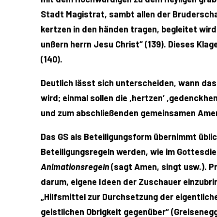
Stadt Magistrat, sambt allen der Bruderscha
kertzen in den händen tragen, begleitet wirdt
unßern herrn Jesu Christ“ (139). Dieses Kla
(140).
Deutlich lässt sich unterscheiden, wann das
wird; einmal sollen die ,hertzen‘ ,gedenckhe
und zum abschließenden gemeinsamen Ame
Das GS als Beteiligungsform übernimmt übli
Beteiligungsregeln werden, wie im Gottesdien
Animationsregeln
(sagt Amen, singt usw.). Pr
darum, eigene Ideen der Zuschauer einzubring
„Hilfsmittel zur Durchsetzung der eigentlic
geistlichen Obrigkeit gegenüber“ (Greisenegg