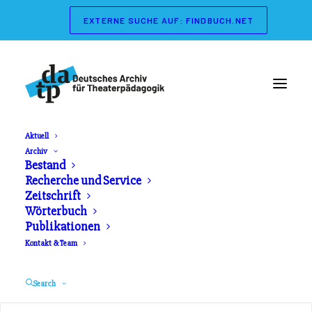
EXTERNE SUCHE AUF: FINDBUCH.NET
Aktuell
Archiv
Wörterbuch der
Bestand
Recherche und Service
Theaterpädagogik
Zeitschrift
Wörterbuch
Publikationen
Herausgeber: Gerd Koch, Marianne Streisand.
Kontakt & Team
Schibri Verlag. Erschienen 2003
Search