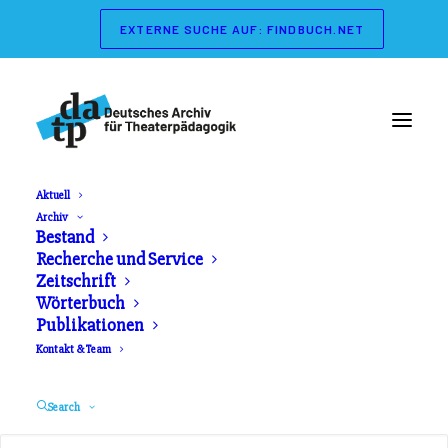
EXTERNE SUCHE AUF: FINDBUCH.NET
Aktuell
Archiv
Wörterbuch der
Bestand
Recherche und Service
Theaterpädagogik
Zeitschrift
Wörterbuch
Publikationen
Herausgeber: Gerd Koch, Marianne Streisand.
Kontakt & Team
Schibri Verlag. Erschienen 2003
Search