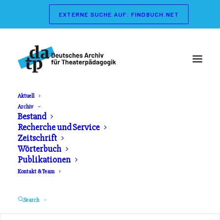
EXTERNE SUCHE AUF: FINDBUCH.NET
Aktuell
Archiv
Wörterbuch der
Bestand
Recherche und Service
Theaterpädagogik
Zeitschrift
Wörterbuch
Publikationen
Herausgeber: Gerd Koch, Marianne Streisand.
Kontakt & Team
Schibri Verlag. Erschienen 2003
Search