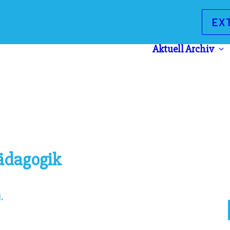
EX
Aktuell
Archiv
ädagogik
.