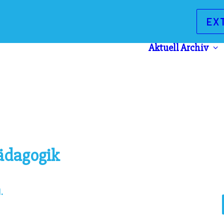
EX
Aktuell
Archiv
ädagogik
.