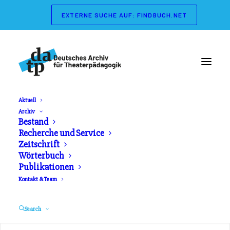
EXTERNE SUCHE AUF: FINDBUCH.NET
Aktuell
Archiv
Wörterbuch der
Bestand
Recherche und Service
Theaterpädagogik
Zeitschrift
Wörterbuch
Publikationen
Herausgeber: Gerd Koch, Marianne Streisand.
Kontakt & Team
Schibri Verlag. Erschienen 2003
Search