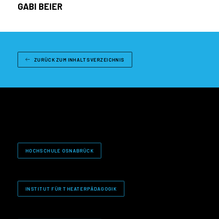
GABI BEIER
ZURÜCK ZUM INHALTSVERZEICHNIS
HOCHSCHULE OSNABRÜCK
INSTITUT FÜR THEATERPÄDAGOGIK