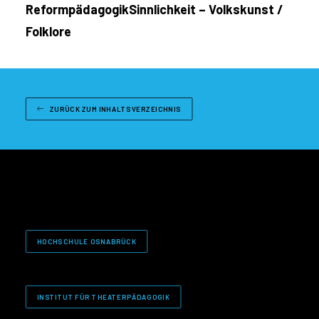
ReformpädagogikSinnlichkeit – Volkskunst /
Folklore
ZURÜCK ZUM INHALTSVERZEICHNIS
HOCHSCHULE OSNABRÜCK
INSTITUT FÜR THEATERPÄDAGOGIK