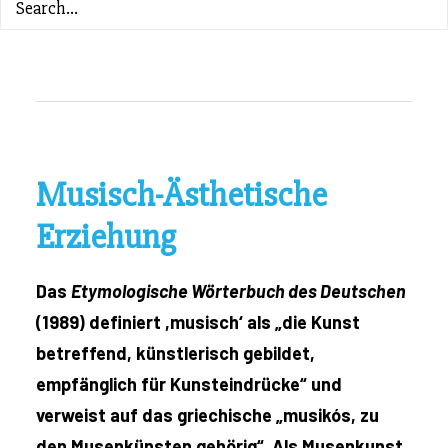
ZURÜCK ZUM INHALTSVERZEICHNIS
Musisch-Ästhetische
Erziehung
Das
Etymologische Wörterbuch des Deutschen
(1989) definiert ,musisch‘ als „die Kunst
betreffend, künstlerisch gebildet,
empfänglich für Kunsteindrücke“ und
verweist auf das griechische „musikós, zu
den Musenkünsten gehörig“
.
Als Musenkunst