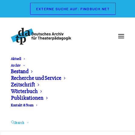
EXTERNE SUCHE AUF: FINDBUCH.NET
Aktuell
Archiv
Wörterbuch der
Bestand
Recherche und Service
Theaterpädagogik
Zeitschrift
Wörterbuch
Publikationen
Herausgeber: Gerd Koch, Marianne Streisand.
Kontakt & Team
Schibri Verlag. Erschienen 2003
Search