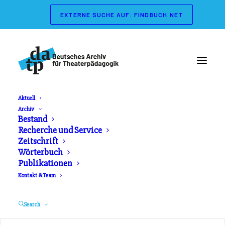
EXTERNE SUCHE AUF: FINDBUCH.NET
Aktuell
Archiv
Wörterbuch der
Bestand
Recherche und Service
Theaterpädagogik
Zeitschrift
Wörterbuch
Publikationen
Herausgeber: Gerd Koch, Marianne Streisand.
Kontakt & Team
Schibri Verlag. Erschienen 2003
Search