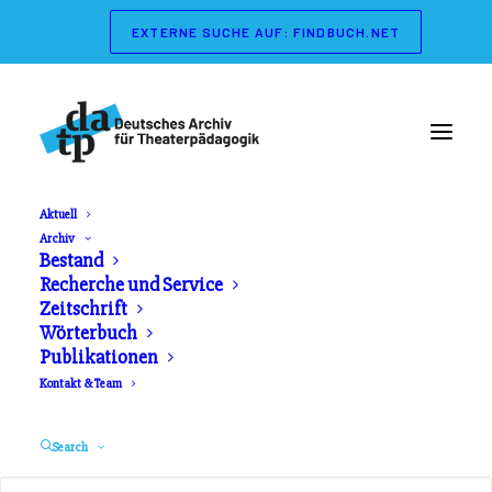
EXTERNE SUCHE AUF: FINDBUCH.NET
Aktuell
Archiv
Wörterbuch der
Bestand
Recherche und Service
Theaterpädagogik
Zeitschrift
Wörterbuch
Publikationen
Herausgeber: Gerd Koch, Marianne Streisand.
Kontakt & Team
Schibri Verlag. Erschienen 2003
Search