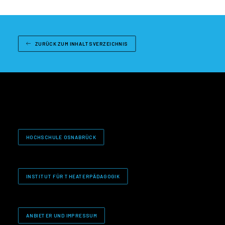
ZURÜCK ZUM INHALTSVERZEICHNIS
HOCHSCHULE OSNABRÜCK
INSTITUT FÜR THEATERPÄDAGOGIK
ANBIETER UND IMPRESSUM