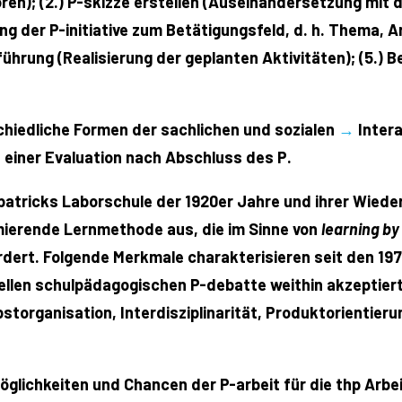
boren); (2.) P-skizze erstellen (Auseinandersetzung mit d
ng der P-initiative zum Betätigungsfeld, d. h. Thema, A
ührung (Realisierung der geplanten Aktivitäten); (5.)
chiedliche Formen der sachlichen und sozialen
→
Inter
t einer Evaluation nach Abschluss des P.
patricks Laborschule der 1920er Jahre und ihrer Wiede
mierende Lernmethode aus, die im Sinne von
learning by
ördert. Folgende Merkmale charakterisieren seit den 19
ellen schulpädagogischen P-debatte weithin akzeptiert (v
storganisation, Interdisziplinarität, Produktorientierun
lichkeiten und Chancen der P-arbeit für die thp Arbeit 