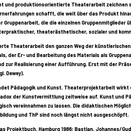
et und produktionsorientierte Theaterarbeit zeichnen 
ernerfahrungen schafft, die weit über das Produkt hina
er Gruppenarbeit, die die einzelnen Gruppenmitglieder
erpraktischer, theaterästhetischer, sozialer und komm
erte Theaterarbeit den ganzen Weg der künstlerischen
s, der Er- und Bearbeitung des Materials als Gruppenar
d zur Realisierung einer Aufführung. Erst mit der Prä
l. Dewey).
indet Pädagogik und Kunst. Theaterprojektarbeit wirkt
radox der Kunstvermittlung zeitweise auf. Kunst und P
isch vereinnahmen zu lassen. Die didaktischen Möglic
sbildung und ThP sind noch längst nicht ausgeschöpft.
 Das Projektbuch. Hamburg 1986; Bastian, Johannes/Gu