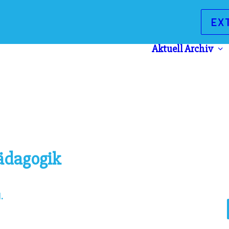
EX
Aktuell
Archiv
ädagogik
.