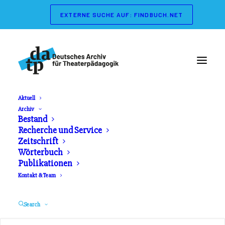
EXTERNE SUCHE AUF: FINDBUCH.NET
Aktuell
Archiv
Wörterbuch der
Bestand
Recherche und Service
Theaterpädagogik
Zeitschrift
Wörterbuch
Publikationen
Herausgeber: Gerd Koch, Marianne Streisand.
Kontakt & Team
Schibri Verlag. Erschienen 2003
Search