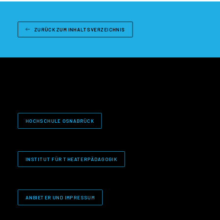
ZURÜCK ZUM INHALTSVERZEICHNIS
HOCHSCHULE OSNABRÜCK
INSTITUT FÜR THEATERPÄDAGOGIK
ANBIETER UND IMPRESSUM