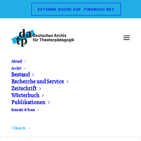
EXTERNE SUCHE AUF: FINDBUCH.NET
Aktuell
Archiv
Wörterbuch der
Bestand
Recherche und Service
Theaterpädagogik
Zeitschrift
Wörterbuch
Publikationen
Herausgeber: Gerd Koch, Marianne Streisand.
Kontakt & Team
Schibri Verlag. Erschienen 2003
Search