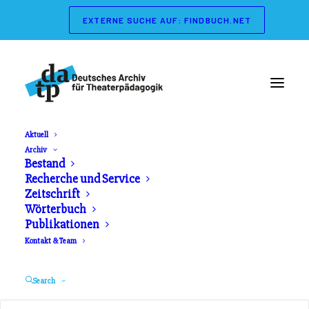
EXTERNE SUCHE AUF: FINDBUCH.NET
Aktuell
Archiv
Wörterbuch der
Bestand
Recherche und Service
Theaterpädagogik
Zeitschrift
Wörterbuch
Publikationen
Herausgeber: Gerd Koch, Marianne Streisand.
Kontakt & Team
Schibri Verlag. Erschienen 2003
Search