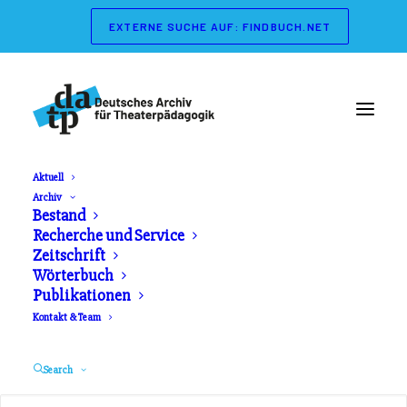
EXTERNE SUCHE AUF: FINDBUCH.NET
Aktuell
Archiv
Wörterbuch der
Bestand
Recherche und Service
Theaterpädagogik
Zeitschrift
Wörterbuch
Publikationen
Herausgeber: Gerd Koch, Marianne Streisand.
Kontakt & Team
Schibri Verlag. Erschienen 2003
Search