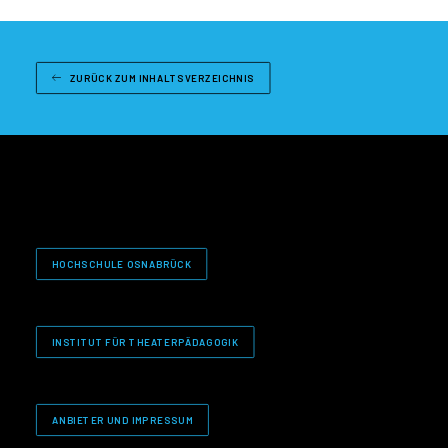
ZURÜCK ZUM INHALTSVERZEICHNIS
HOCHSCHULE OSNABRÜCK
INSTITUT FÜR THEATERPÄDAGOGIK
ANBIETER UND IMPRESSUM