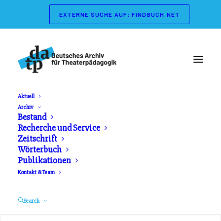
EXTERNE SUCHE AUF: FINDBUCH.NET
Aktuell
Archiv
Wörterbuch der
Bestand
Recherche und Service
Theaterpädagogik
Zeitschrift
Wörterbuch
Publikationen
Herausgeber: Gerd Koch, Marianne Streisand.
Kontakt & Team
Schibri Verlag. Erschienen 2003
Search