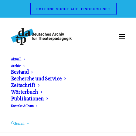
EXTERNE SUCHE AUF: FINDBUCH.NET
Aktuell
Archiv
Wörterbuch der
Bestand
Recherche und Service
Theaterpädagogik
Zeitschrift
Wörterbuch
Publikationen
Herausgeber: Gerd Koch, Marianne Streisand.
Kontakt & Team
Schibri Verlag. Erschienen 2003
Search