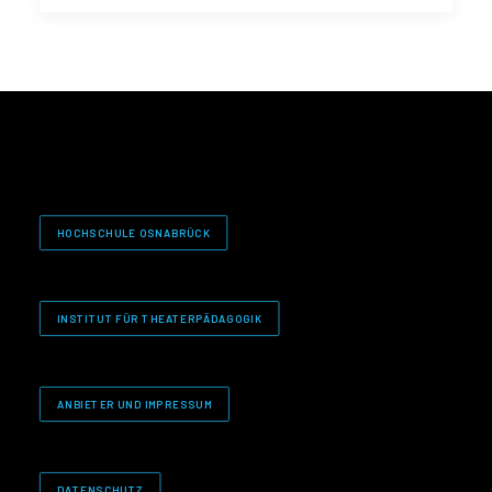
HOCHSCHULE OSNABRÜCK
INSTITUT FÜR THEATERPÄDAGOGIK
ANBIETER UND IMPRESSUM
DATENSCHUTZ