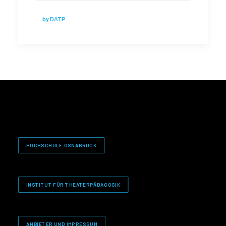
by DATP
HOCHSCHULE OSNABRÜCK
INSTITUT FÜR THEATERPÄDAGOGIK
ANBIETER UND IMPRESSUM