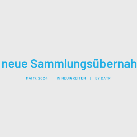
i neue Sammlungsüberna
MAI 17, 2024
|
IN
NEUIGKEITEN
|
BY
DATP