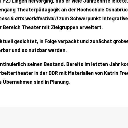
) Lingen hervorging, das er viele Jahrzehnte leitete.
engang Theaterpädagogik an der Hochschule Osnabrück.
ess & arts worldfestival II
zum Schwerpunkt Integrative
 Bereich Theater mit Zielgruppen erweitert.
uell gesichtet, in Folge verpackt und zunächst grobver
erbar und so nutzbar werden.
ntinuierlich seinen Bestand. Bereits im letzten Jahr
itertheater in der DDR mit Materialien von Katrin Fr
e Übernahmen sind in Planung.